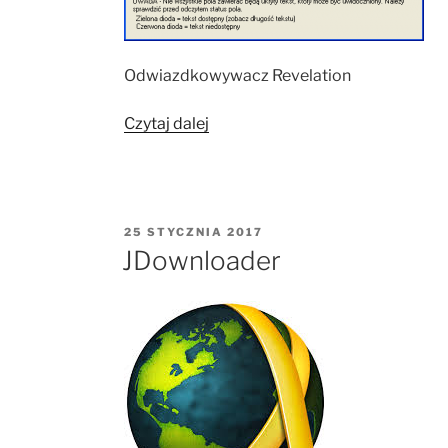
Odwiazdkowywacz Revelation
„Odwiazdkowywacz
Czytaj dalej
Revelation”
OPUBLIKOWANE
25 STYCZNIA 2017
W
JDownloader