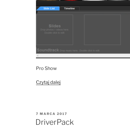
Pro Show
„ProShow”
Czytaj dalej
OPUBLIKOWANE
7 MARCA 2017
W
DriverPack