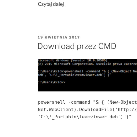
„CMD
Czytaj dalej
Disable
WiFi”
OPUBLIKOWANE
19 KWIETNIA 2017
W
Download przez CMD
powershell -command "& { (New-Objec
Net.WebClient).DownloadFile('http:/
'C:\!_Portable\teamviewer.deb') }"