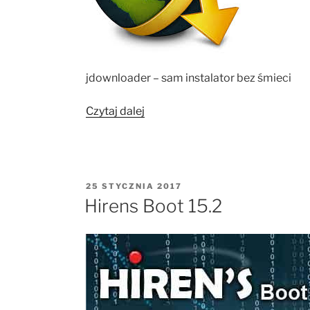
jdownloader – sam instalator bez śmieci
„JDownloader”
Czytaj dalej
OPUBLIKOWANE
25 STYCZNIA 2017
W
Hirens Boot 15.2