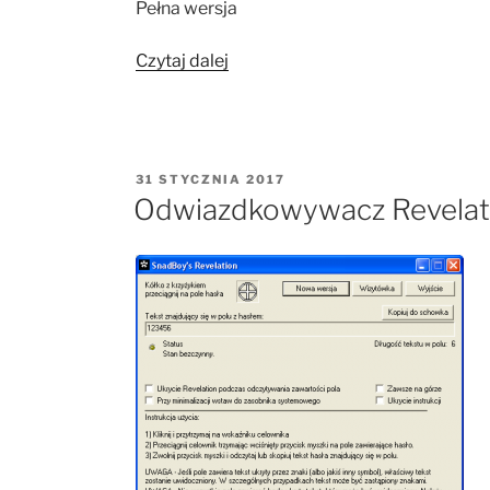
Pełna wersja
„DriverPack”
Czytaj dalej
OPUBLIKOWANE
31 STYCZNIA 2017
W
Odwiazdkowywacz Revelat