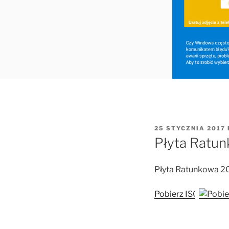
OPUBLIKOWANE
25 STYCZNIA 2017
W
Płyta Ratu
Płyta Ratunkowa 2
Pobierz ISO