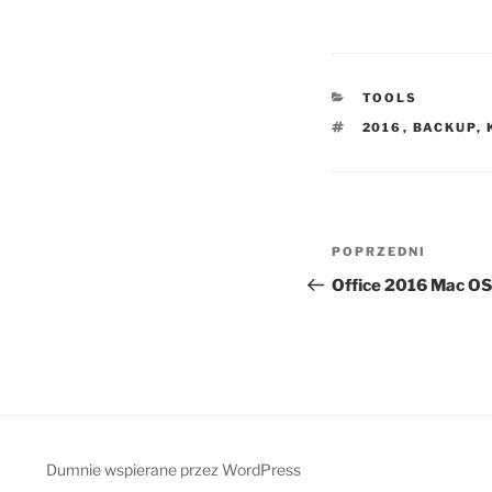
KATEGORIE
TOOLS
TAGI
2016
,
BACKUP
,
Nawigacja
Poprzedni
POPRZEDNI
wpisu
wpis
Office 2016 Mac OS
Dumnie wspierane przez WordPress