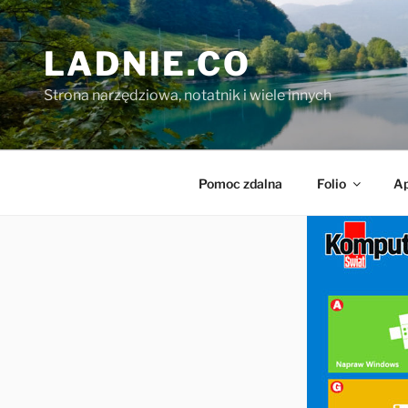
Przejdź
do
LADNIE.CO
treści
Strona narzędziowa, notatnik i wiele innych
Pomoc zdalna
Folio
Ap