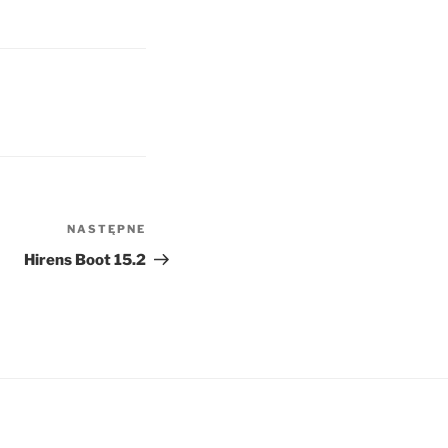
NASTĘPNE
Następny
wpis
Hirens Boot 15.2