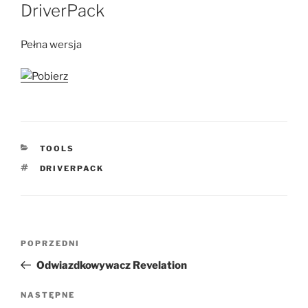
W
DriverPack
Pełna wersja
KATEGORIE
TOOLS
TAGI
DRIVERPACK
Nawigacja
Poprzedni
POPRZEDNI
wpisu
wpis
Odwiazdkowywacz Revelation
Następny
NASTĘPNE