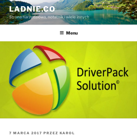
Przejdź
LADNIE.CO
do
Strona narzędziowa, notatnik i wiele innych
treści
Menu
OPUBLIKOWANE
7 MARCA 2017
PRZEZ
KAROL