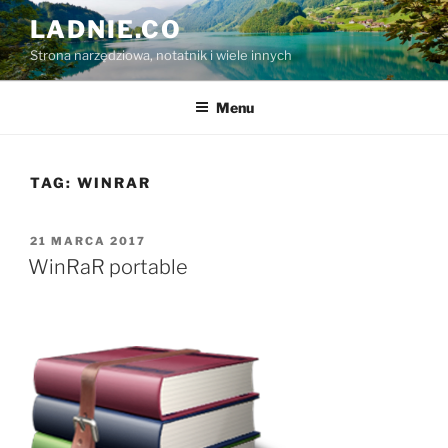
Przejdź
LADNIE.CO
do
Strona narzędziowa, notatnik i wiele innych
treści
Menu
TAG:
WINRAR
OPUBLIKOWANE
21 MARCA 2017
W
WinRaR portable