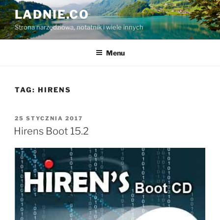
Przejdź
LADNIE.CO
do
Strona narzędziowa, notatnik i wiele innych
treści
Menu
TAG:
HIRENS
OPUBLIKOWANE
25 STYCZNIA 2017
W
Hirens Boot 15.2